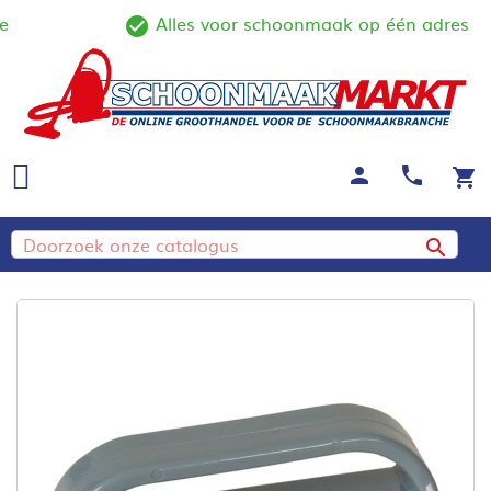
Alles voor schoonmaak op één adres
ine
check_circle_outline
person
call
shopping_cart
