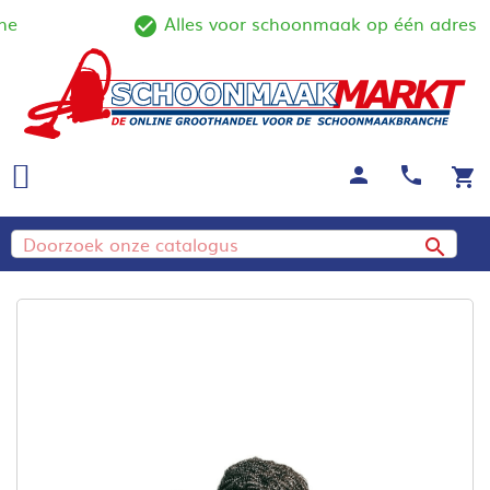
e
Alles voor schoonmaak op één adres
line
check_circle_outline
person
call
shopping_cart
