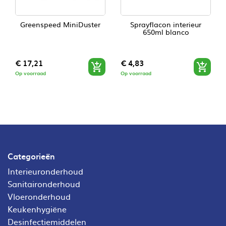
Greenspeed MiniDuster
Sprayflacon interieur
650ml blanco
Prijs
Prijs
€ 17,21
€ 4,83


Op voorraad
Op voorraad
Categorieën
Interieuronderhoud
Sanitaironderhoud
Vloeronderhoud
Keukenhygiëne
Desinfectiemiddelen