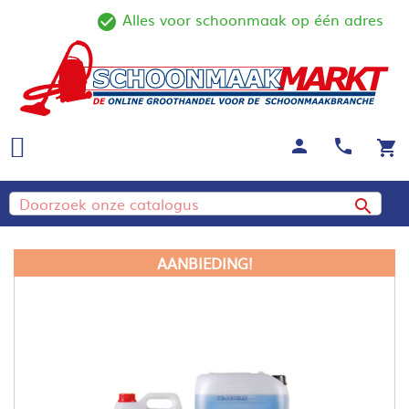
Alles voor schoonmaak op één adres
ine
check_circle_outline
person
call
shopping_cart

AANBIEDING!