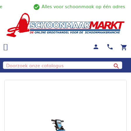
Alles voor schoonmaak op één adres
ine
check_circle_outline
person
call
shopping_cart
