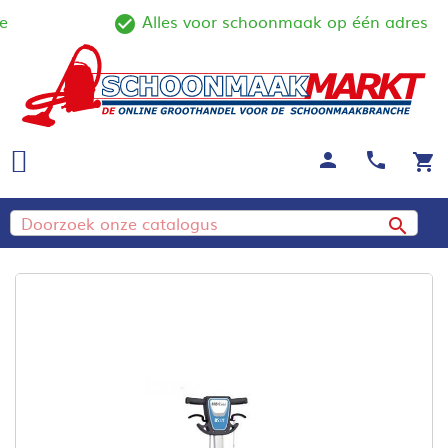
Alles voor schoonmaak op één adres
ine
check_circle_outline
person
call
shopping_cart
