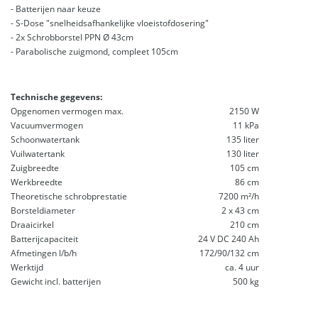
- Batterijen naar keuze
- S-Dose "snelheidsafhankelijke vloeistofdosering"
- 2x Schrobborstel PPN Ø 43cm
- Parabolische zuigmond, compleet 105cm
Technische gegevens:
Opgenomen vermogen max.
2150 W
Vacuumvermogen
11 kPa
Schoonwatertank
135 liter
Vuilwatertank
130 liter
Zuigbreedte
105 cm
Werkbreedte
86 cm
Theoretische schrobprestatie
7200 m²/h
Borsteldiameter
2 x 43 cm
Draaicirkel
210 cm
Batterijcapaciteit
24 V DC 240 Ah
Afmetingen l/b/h
172/90/132 cm
Werktijd
ca. 4 uur
Gewicht incl. batterijen
500 kg