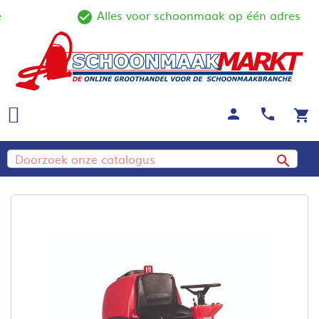
Alles voor schoonmaak op één adres
ine
check_circle_outline
person
call
shopping_cart
