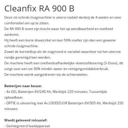
Cleanfix RA 900 B
Deze zit-schrob-/zuigmachine is uiterst stabiel dankzij de 4 wielen en zeer
comfortabel om op te zitten.
De RA 900 B toont zijn kracht waar het op wendbaarheid en snelheid
aankomt.
Hij heeft een korte draaicirkel en kan 50% sneller zijn dan een gewone
schrob-/zuigmachine.
Zowel de borstelkop als de zuigmond is variabel waardoor tot het uiterste
randje gereinigd kan worden.
De machine heeft een snelheidsafhankelijke vloeistofdosering (S-Dose), dit
zorgt voor een tot 30% minder water en reinigingsmiddelverbruik.
De machine wordt aangedreven via de achterwielen.
Batterijen naar keuze:
- 4x GEL Batterijen 6V/240 Ah, Werktijd: 220 minuten, Tussentijds
oplaadbaar.
- OPTIE is uitvoering met 4x LOODZUUR Batterijen 6V/305 Ah, Werktijd: 250
minuten.
Wordt geleverd inlcusief:
- Geintegreerd laadapparaat