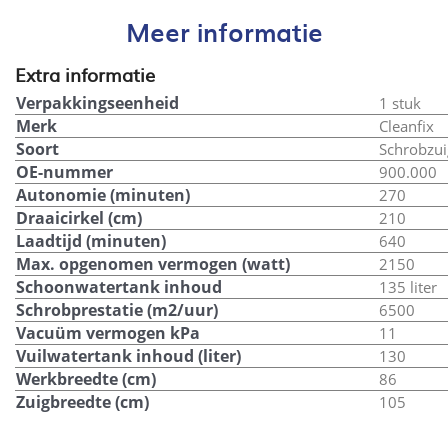
Meer informatie
Extra informatie
Verpakkingseenheid
1 stuk
Merk
Cleanfix
Soort
Schrobzu
OE-nummer
900.000
Autonomie (minuten)
270
Draaicirkel (cm)
210
Laadtijd (minuten)
640
Max. opgenomen vermogen (watt)
2150
Schoonwatertank inhoud
135 liter
Schrobprestatie (m2/uur)
6500
Vacuüm vermogen kPa
11
Vuilwatertank inhoud (liter)
130
Werkbreedte (cm)
86
Zuigbreedte (cm)
105