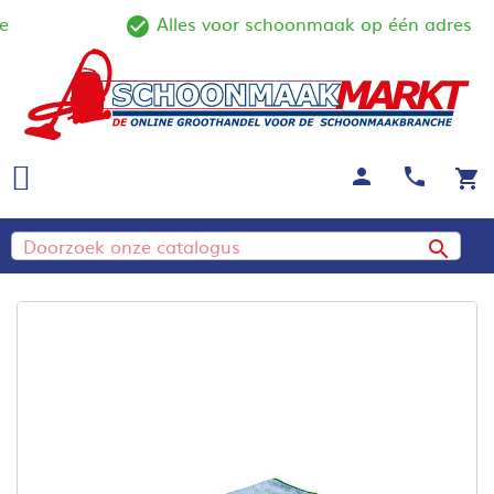
Alles voor schoonmaak op één adres
ine
check_circle_outline
person
call
shopping_cart
