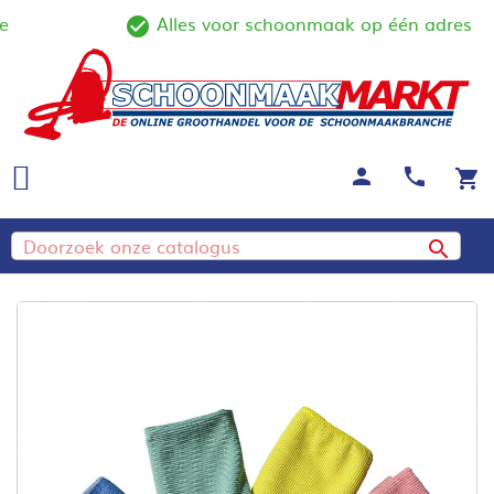
Alles voor schoonmaak op één adres
ine
check_circle_outline
person
call
shopping_cart
