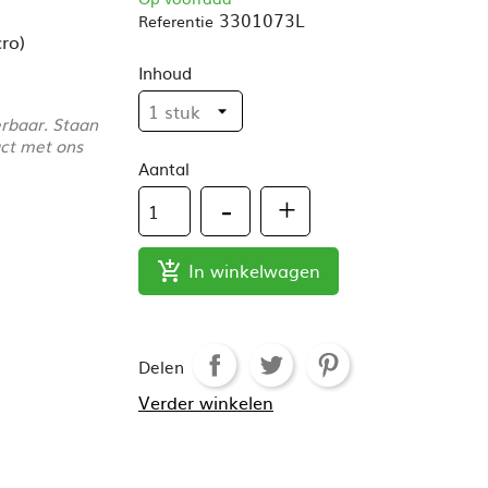
3301073L
Referentie
cro)
Inhoud
erbaar. Staan
act met ons
Aantal
In winkelwagen

Delen
Verder winkelen