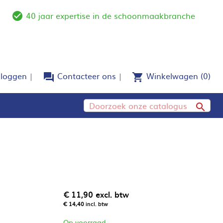
40 jaar expertise in de schoonmaakbranche
e
check_circle_outline
nloggen
Contacteer ons
Winkelwagen
(0)
forum
shopping_cart

€ 11,90
excl. btw
€ 14,40
incl. btw
Op voorraad