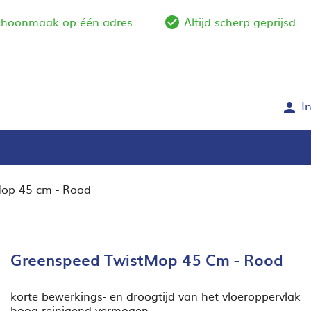
schoonmaak op één adres
Altijd scherp geprijsd
e_outline
check_circle_outlin
I
person
op 45 cm - Rood
Greenspeed TwistMop 45 Cm - Rood
korte bewerkings- en droogtijd van het vloeroppervlak
hoog reinigend vermogen