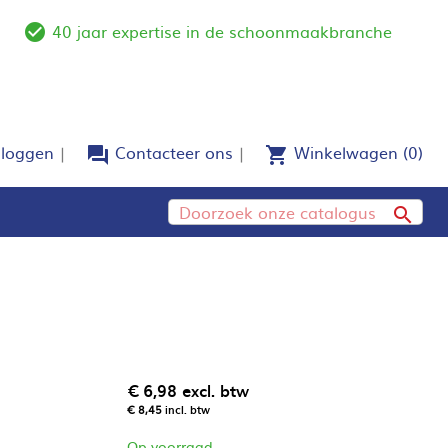
40 jaar expertise in de schoonmaakbranche
e
check_circle_outline
nloggen
Contacteer ons
Winkelwagen
(0)
forum
shopping_cart

€ 6,98
excl. btw
€ 8,45
incl. btw
Op voorraad