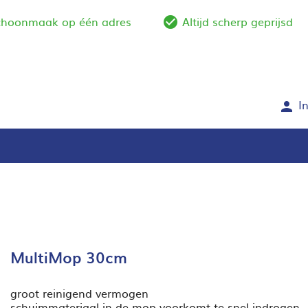
schoonmaak op één adres
Altijd scherp geprijsd
e_outline
check_circle_outlin
I
person
MultiMop 30cm
groot reinigend vermogen
schuimmateriaal in de mop voorkomt te snel indrogen