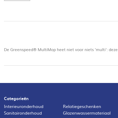
De Greenspeed® MultiMop heet niet voor niets 'multi': deze
Categorieën
Interieuronderhoud
Relatiegeschenken
Sanitaironderhoud
Glazenwassermateriaal