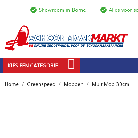
Showroom in Borne
Alles voor 
check_circle_outline
check_circl
KIES EEN CATEGORIE
Home
Greenspeed
Moppen
MultiMop 30cm