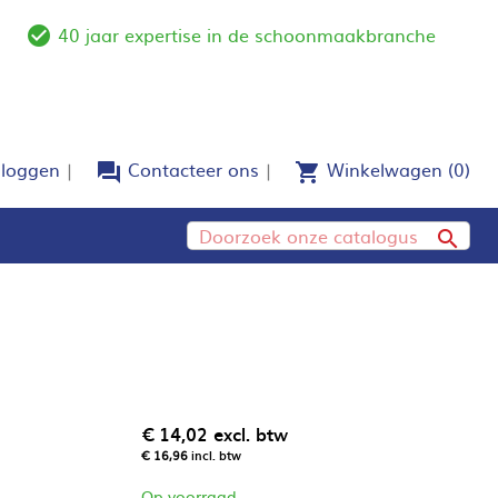
40 jaar expertise in de schoonmaakbranche
e
check_circle_outline
nloggen
Contacteer ons
Winkelwagen
(0)
forum
shopping_cart

€ 14,02
excl. btw
€ 16,96
incl. btw
Op voorraad