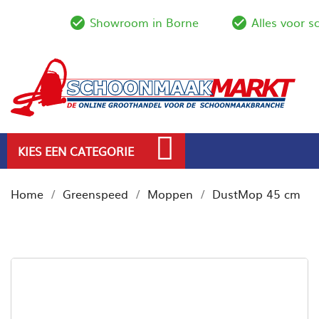
Showroom in Borne
Alles voor 
check_circle_outline
check_circl
KIES EEN CATEGORIE
Home
Greenspeed
Moppen
DustMop 45 cm