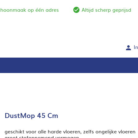
schoonmaak op één adres
Altijd scherp geprijsd
e_outline
check_circle_outlin
I
person
DustMop 45 Cm
geschikt voor alle harde vloeren, zelfs ongelijke vloeren
groot stofopnemend vermogen