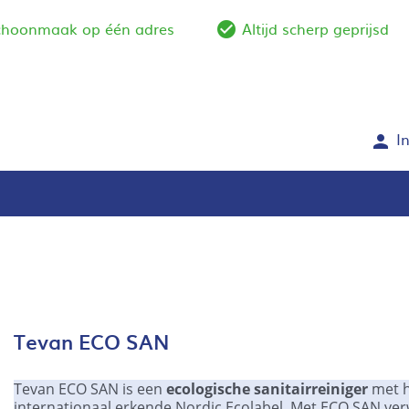
schoonmaak op één adres
Altijd scherp geprijsd
e_outline
check_circle_outlin
I
person
Tevan ECO SAN
Tevan ECO SAN is een
ecologische sanitairreiniger
met h
internationaal erkende Nordic Ecolabel. Met ECO SAN ver