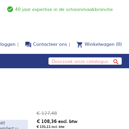
40 jaar expertise in de schoonmaakbranche
e
check_circle_outline
nloggen
Contacteer ons
Winkelwagen
(0)
forum
shopping_cart

€ 127,48
€ 108,36
excl. btw
et
€ 131,11
incl. btw
wijdert u