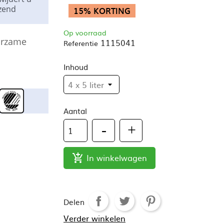
nzend
15% KORTING
Op voorraad
uurzame
1115041
Referentie
Inhoud
Aantal
In winkelwagen

Delen
Verder winkelen