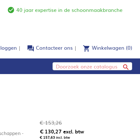
40 jaar expertise in de schoonmaakbranche
e
check_circle_outline
nloggen
Contacteer ons
Winkelwagen
(0)
forum
shopping_cart

€ 153,26
€ 130,27
excl. btw
schappen -
€ 157,63
incl. btw