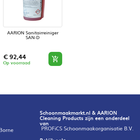
AARION Sanitairreiniger
SAN-D
Prijs
€ 92,44

Op voorraad
Schoonmaakmarkt.nl & AARION
Cleaning Products zijn een onderdeel
van
PROFiCS Schoonmaakorganisatie B.V.
 Borne
Bekijk ook: