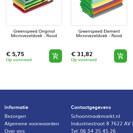
Greenspeed Original
Greenspeed Element
Microvezeldoek - Rood
Microvezeldoek - Rood
Prijs
Prijs
€ 5,75
€ 31,82


Op voorraad
Op voorraad
Informatie
Contactgegevens
Bezorgen
Schoonmaakmarkt.nl
Algemene voorwaarden
Industriestraat 8 7622 AV
Over ons
Tel:
06 54 35 45 26