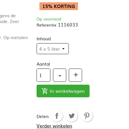
.
15% KORTING
lgens de
Op voorraad
ode. Zeer
1116033
Referentie
.
r. Op metalen
Inhoud
Aantal
In winkelwagen

Delen
Verder winkelen