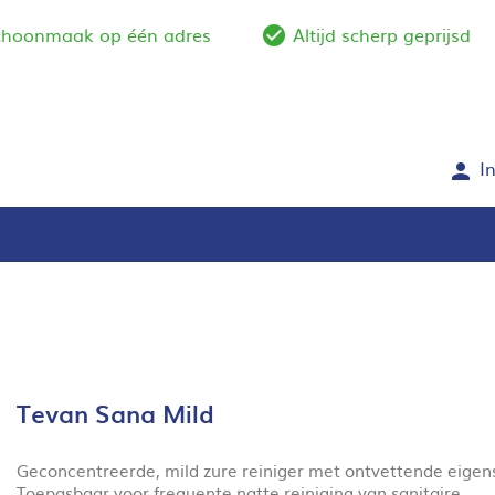
schoonmaak op één adres
Altijd scherp geprijsd
e_outline
check_circle_outlin
I
person
Tevan Sana Mild
Geconcentreerde, mild zure reiniger met ontvettende eigen
Toepasbaar voor frequente natte reiniging van sanitaire,