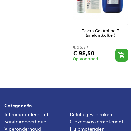
Tevan Gastroline 7
(snelontkalker)
€ 95,77
Normale
Prijs
€ 98,50

prijs
Op voorraad
Categorieën
Interieuronderhoud
Relatiegeschenken
Sanitaironderhoud
Glazenwassermateriaal
Vloeronderhoud
Hulpmaterialen