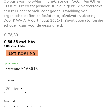
Op basis van Poly-Aluminium-Chloride (P.A.C.): Ain (OH)m
CI3 n-m- Breed toepasbaar, zuinig in gebruik, veroorzaakt
een zeer hechte vlok. Zeer goede uitvlokking van
organische stoffen en fosfaten bij afvalwaterzuivering.
Door KIWA-ATA Certificaat 2021/1: Bevat geen stoffen die
schadelijk zijn voor de gezondheid.
€ 78,30
€ 66,56
excl. btw
€ 80,53
incl. btw
15% KORTING
Op voorraad
5163013
Referentie
Inhoud
Aantal