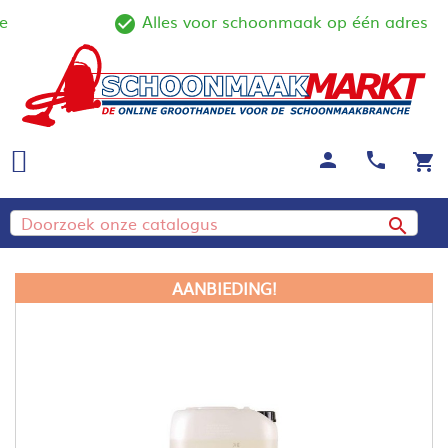
Alles voor schoonmaak op één adres
ine
check_circle_outline
person
call
shopping_cart

AANBIEDING!