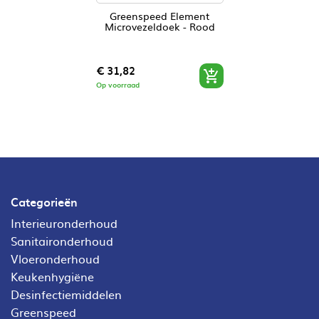
Greenspeed Element
Microvezeldoek - Rood
Prijs
€ 31,82

Op voorraad
Categorieën
Interieuronderhoud
Sanitaironderhoud
Vloeronderhoud
Keukenhygiëne
Desinfectiemiddelen
Greenspeed