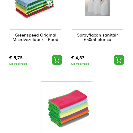
Greenspeed Original
Sprayflacon sanitair
Microvezeldoek - Rood
650ml blanco
Prijs
Prijs
€ 5,75
€ 4,83


Op voorraad
Op voorraad