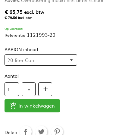
Advies:
Overdosering maakt niet beter schoon.
€ 65,75
excl. btw
€ 79,56
incl. btw
Op voorraad
1121993-20
Referentie
AARION inhoud
Aantal
In winkelwagen

Delen