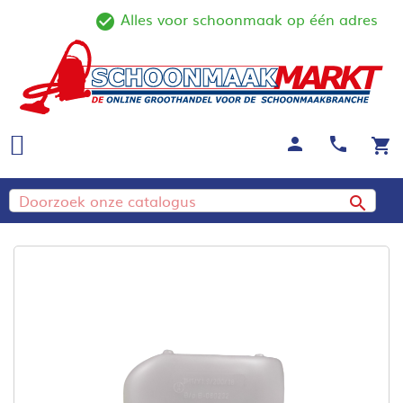
Alles voor schoonmaak op één adres
ine
check_circle_outline
person
call
shopping_cart
