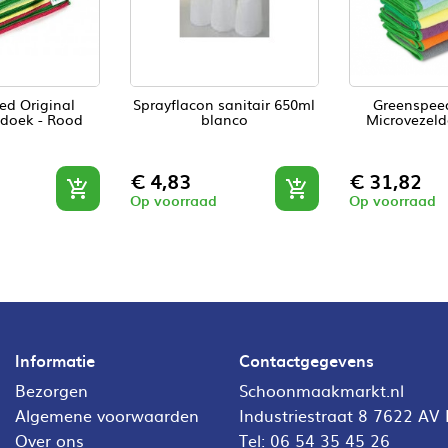
ed Original
Sprayflacon sanitair 650ml
Greenspee
ldoek - Rood
blanco
Microvezeld
Prijs
Prijs
€ 4,83
€ 31,82


Op voorraad
Op voorraad
Informatie
Contactgegevens
Bezorgen
Schoonmaakmarkt.nl
Algemene voorwaarden
Industriestraat 8 7622 AV
Over ons
Tel:
06 54 35 45 26