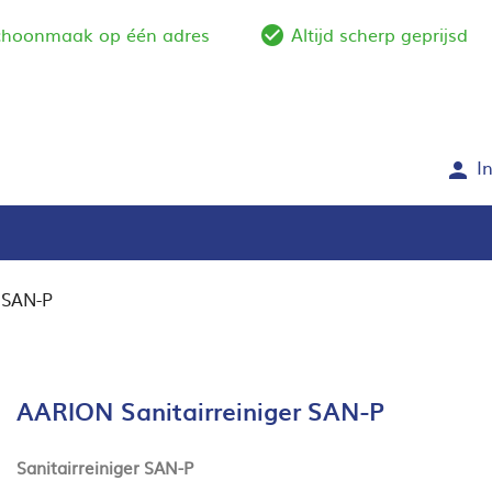
schoonmaak op één adres
Altijd scherp geprijsd
e_outline
check_circle_outlin
I
person
 SAN-P
AARION Sanitairreiniger SAN-P
Sanitairreiniger SAN-P