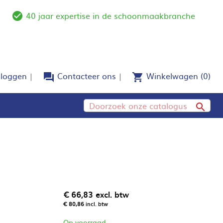
40 jaar expertise in de schoonmaakbranche
e
check_circle_outline
nloggen
Contacteer ons
Winkelwagen
(0)
forum
shopping_cart

€ 66,83
excl. btw
€ 80,86
incl. btw
Op voorraad