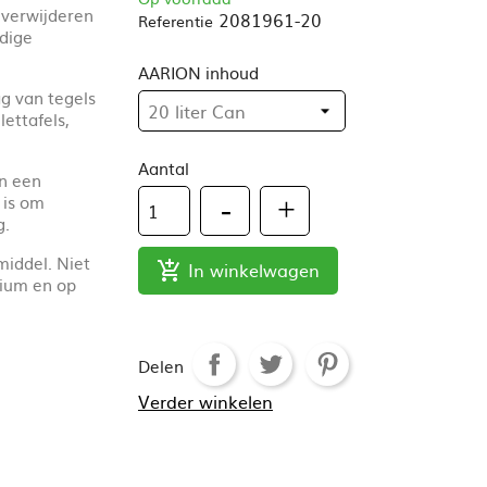
 verwijderen
2081961-20
Referentie
ndige
AARION inhoud
g van tegels
lettafels,
Aantal
en een
 is om
g.
iddel. Niet
In winkelwagen

nium en op
Delen
Verder winkelen