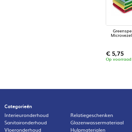
Greenspe
Microveze
Prijs
€ 5,75
Op voorraad
Categorieën
Interieuronderhoud
Relatiegeschenken
Sanitaironderhoud
Glazenwassermateriaal
Vloeronderhoud
Hulpmaterialen