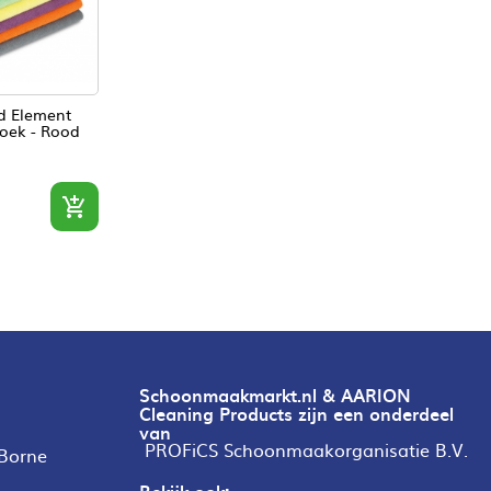
d Element
oek - Rood

Schoonmaakmarkt.nl & AARION
Cleaning Products zijn een onderdeel
van
PROFiCS Schoonmaakorganisatie B.V.
 Borne
Bekijk ook: