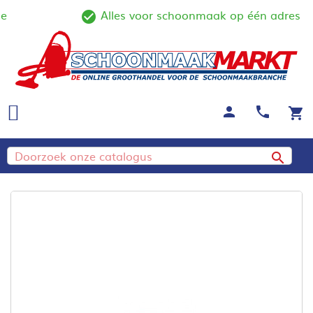
Alles voor schoonmaak op één adres
line
check_circle_outline
person
call
shopping_cart
