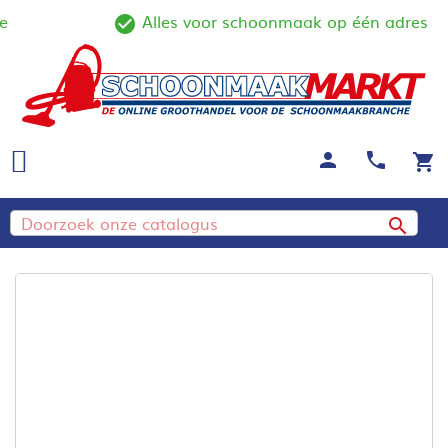
Alles voor schoonmaak op één adres
line
check_circle_outline
person
call
shopping_cart
