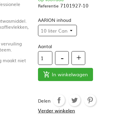
fessionele
7101927-10
Referentie
AARION inhoud
atwasmiddel.
offievlekken,
vervuiling
Aantal
steem.
g maakt niet
In winkelwagen

Delen
Verder winkelen