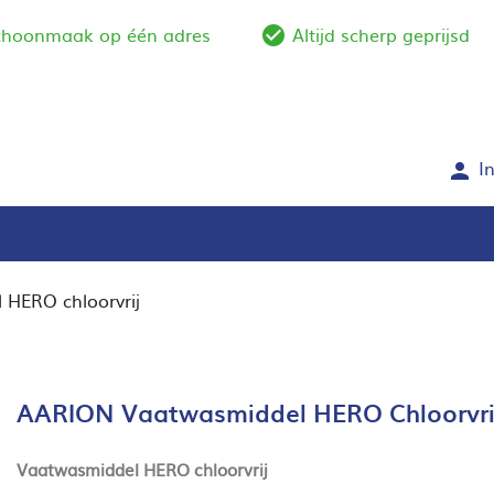
schoonmaak op één adres
Altijd scherp geprijsd
e_outline
check_circle_outlin
I
person
HERO chloorvrij
AARION Vaatwasmiddel HERO Chloorvri
Vaatwasmiddel HERO chloorvrij