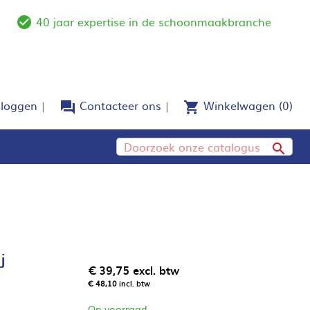
40 jaar expertise in de schoonmaakbranche
e
check_circle_outline
nloggen
Contacteer ons
Winkelwagen
(0)
forum
shopping_cart

j
€ 39,75
excl. btw
€ 48,10
incl. btw
Op voorraad