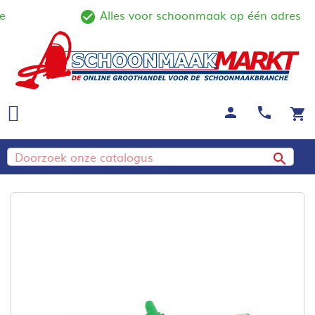
Alles voor schoonmaak op één adres
ine
check_circle_outline
person
call
shopping_cart
