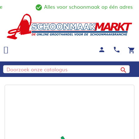
Alles voor schoonmaak op één adres
ine
check_circle_outline
person
call
shopping_cart
