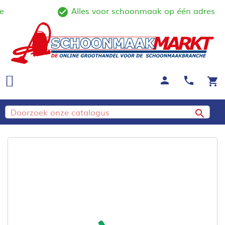
Alles voor schoonmaak op één adres
ine
check_circle_outline
person
call
shopping_cart
