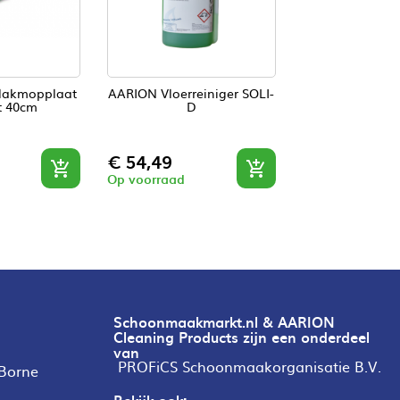
lakmopplaat
AARION Vloerreiniger SOLI-
t 40cm
D
Prijs
€ 54,49


Op voorraad
Schoonmaakmarkt.nl & AARION
Cleaning Products zijn een onderdeel
van
PROFiCS Schoonmaakorganisatie B.V.
 Borne
Bekijk ook: