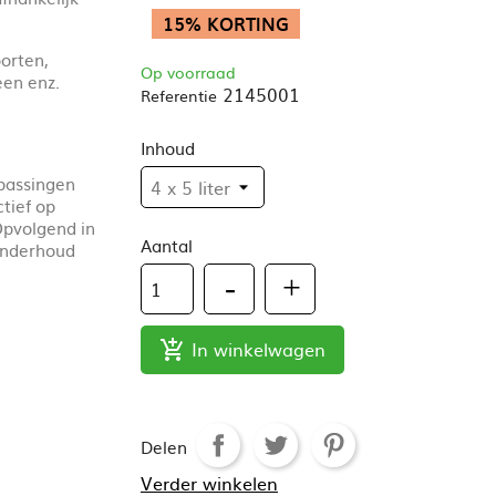
15% KORTING
orten,
Op voorraad
een enz.
2145001
Referentie
Inhoud
epassingen
ctief op
Opvolgend in
Aantal
ronderhoud
In winkelwagen

Delen
Verder winkelen