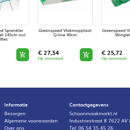
d Sprenkler
Greenspeed Vlakmopplaat
Greenspeed V
el 145cm incl.
Q-line 40cm
Wingle
lfles
Prijs
Prijs
€ 27,54
€ 25,72


Op voorraad
Op voorraad
Informatie
Contactgegevens
Bezorgen
Schoonmaakmarkt.nl
Algemene voorwaarden
Industriestraat 8 7622 AV
Over ons
Tel:
06 54 35 45 26