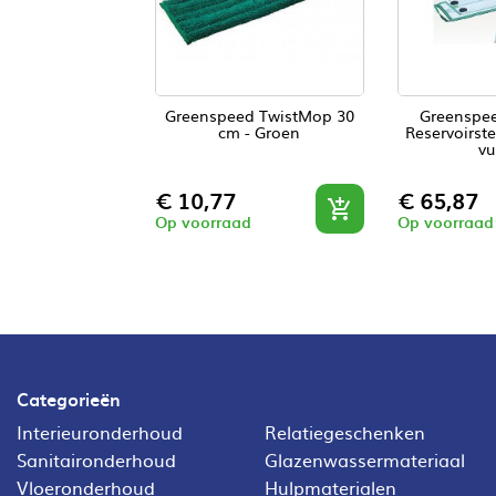
Greenspeed TwistMop 30
Greenspee
cm - Groen
Reservoirste
vu
Prijs
Prijs
€ 10,77
€ 65,87

Op voorraad
Op voorraad
Categorieën
Interieuronderhoud
Relatiegeschenken
Sanitaironderhoud
Glazenwassermateriaal
Vloeronderhoud
Hulpmaterialen