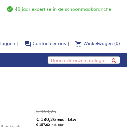
40 jaar expertise in de schoonmaakbranche
e
check_circle_outline
nloggen
Contacteer ons
Winkelwagen
(0)
forum
shopping_cart

€ 153,25
€ 130,26
excl. btw
€ 157,62
incl. btw
fhankelijk