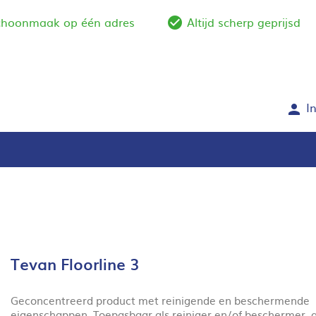
schoonmaak op één adres
Altijd scherp geprijsd
e_outline
check_circle_outlin
I
person
Tevan Floorline 3
Geconcentreerd product met reinigende en beschermende
eigenschappen. Toepasbaar als reiniger en/of beschermer, a