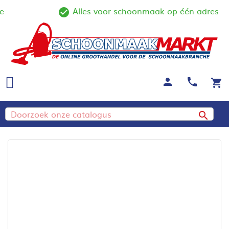
Alles voor schoonmaak op één adres
line
check_circle_outline
person
call
shopping_cart
