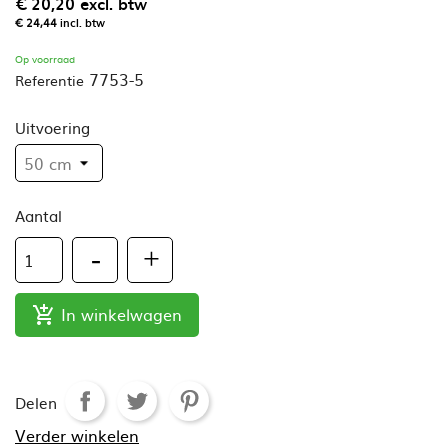
€ 20,20
excl. btw
€ 24,44
incl. btw
Op voorraad
7753-5
Referentie
Uitvoering
Aantal
In winkelwagen

Delen
Verder winkelen