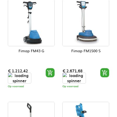
Fimap FM43 G
Fimap FM1500 S
Prijs
Prijs
€ 1.212,42
€ 2.671,68


Op voorraad
Op voorraad