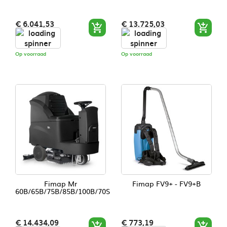
Prijs
Prijs
€ 6.041,53
€ 13.725,03


Op voorraad
Op voorraad
Fimap Mr
Fimap FV9+ - FV9+B
60B/65B/75B/85B/100B/70S
Prijs
Prijs
€ 14.434,09
€ 773,19

