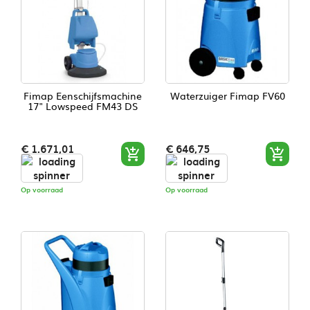
Fimap Eenschijfsmachine
Waterzuiger Fimap FV60
17" Lowspeed FM43 DS
Prijs
Prijs
€ 1.671,01
€ 646,75


Op voorraad
Op voorraad