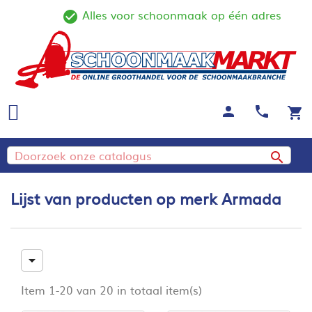
Alles voor schoonmaak op één adres
check_circle_outline
person
call
shopping_cart

Lijst van producten op merk Armada

Item 1-20 van 20 in totaal item(s)